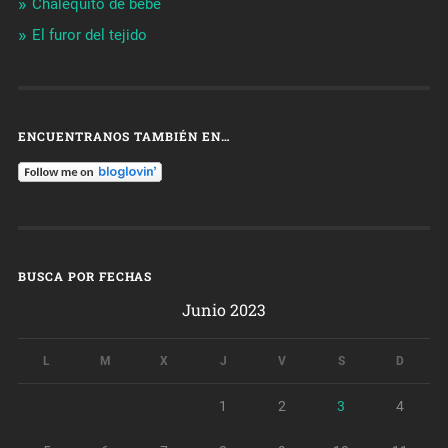
Chalequito de bebé
El furor del tejido
ENCUENTRANOS TAMBIÉN EN…
BUSCA POR FECHAS
Junio 2023
L
M
X
J
V
S
D
1
2
3
4