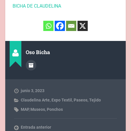
BICHA DE CLAUDELINA
Oso Bicha
junio 3, 2023
Claudelina Arte
,
Expo Textil
,
Paseos
,
Tejido
MAP
,
Museos
,
Ponchos
Entrada anterior