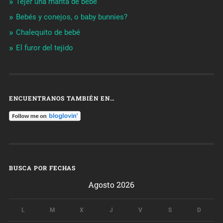
Tejer una manta de bebé
Bebés y conejos, o baby bunnies?
Chalequito de bebé
El furor del tejido
ENCUENTRANOS TAMBIÉN EN…
BUSCA POR FECHAS
Agosto 2026
L
M
X
J
V
S
D