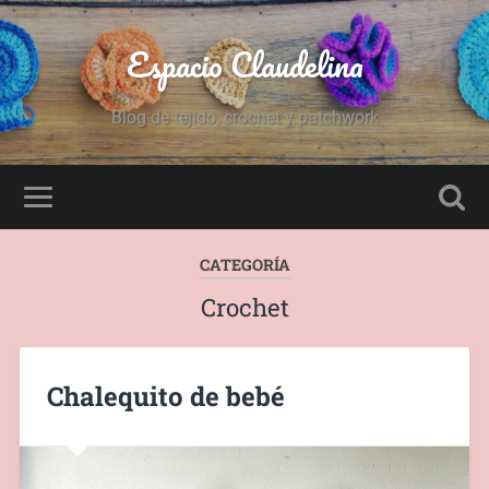
Espacio Claudelina
Blog de tejido, crochet y patchwork
CATEGORÍA
Crochet
Chalequito de bebé