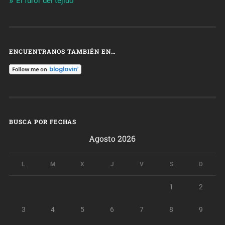
El furor del tejido
ENCUENTRANOS TAMBIÉN EN…
BUSCA POR FECHAS
Agosto 2026
L
M
X
J
V
S
D
1
2
3
4
5
6
7
8
9