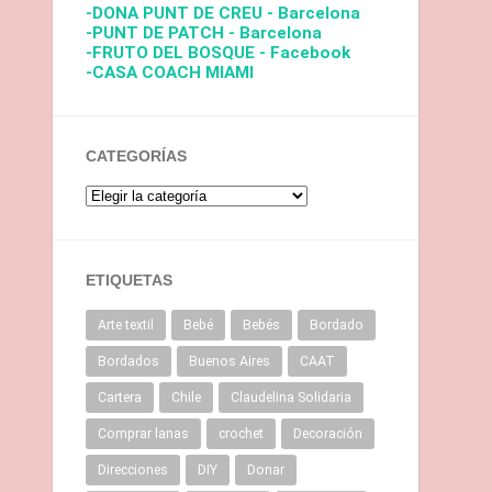
-DONA PUNT DE CREU - Barcelona
-PUNT DE PATCH - Barcelona
-FRUTO DEL BOSQUE - Facebook
-CASA COACH MIAMI
CATEGORÍAS
ETIQUETAS
Arte textil
Bebé
Bebés
Bordado
Bordados
Buenos Aires
CAAT
Cartera
Chile
Claudelina Solidaria
Comprar lanas
crochet
Decoración
Direcciones
DIY
Donar