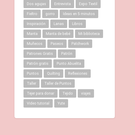
Dos agujas
Entrevista
Expo Textil
Fieltro
gorro
Ideas en 5 minutos
Inspiración
Lanas
Libros
Manta
Manta de bebé
Mi biblioteca
Muñecos
Paseos
Patchwork
Patrones Gratis
Patrón
Patrón gratis
Punto Abuelita
Puntos
Quilting
Reflexiones
Taller
Taller de Puntos
Tejer para donar
Tejido
viajes
Video tutorial
Yute