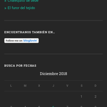
Chalequito de bebé
El furor del tejido
ENCUENTRANOS TAMBIÉN EN…
BUSCA POR FECHAS
Diciembre 2018
L
M
X
J
V
S
D
1
2