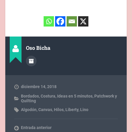
Oso Bicha
diciembre 14, 2018
Bordados
,
Costura
,
Ideas en 5 minutos
,
Patchwork y
Quilting
Algodón
,
Canvas
,
Hilos
,
Liberty
,
Lino
Entrada anterior