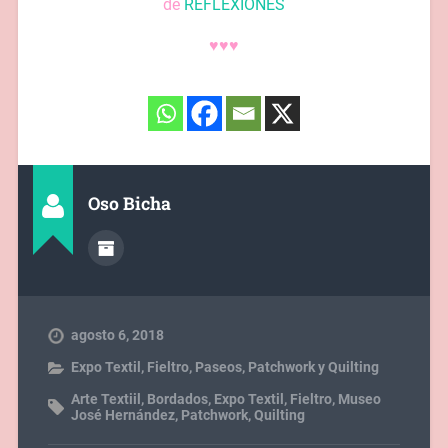
de
REFLEXIONES
♥♥♥
Oso Bicha
agosto 6, 2018
Expo Textil
,
Fieltro
,
Paseos
,
Patchwork y Quilting
Arte Textiil
,
Bordados
,
Expo Textil
,
Fieltro
,
Museo
José Hernández
,
Patchwork
,
Quilting