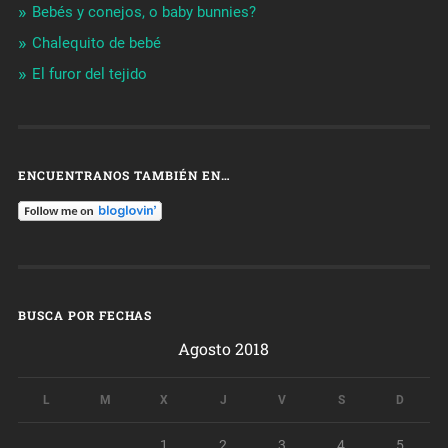
Bebés y conejos, o baby bunnies?
Chalequito de bebé
El furor del tejido
ENCUENTRANOS TAMBIÉN EN…
BUSCA POR FECHAS
Agosto 2018
L
M
X
J
V
S
D
1
2
3
4
5