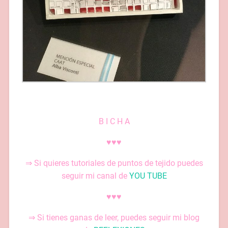
B I C H A
♥♥♥
⇒ Si quieres tutoriales de puntos de tejido puedes
seguir mi canal de
YOU TUBE
♥♥♥
⇒ Si tienes ganas de leer, puedes seguir mi blog