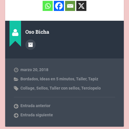
Oso Bicha
marzo 20, 2018
Bordados
,
Ideas en 5 minutos
,
Taller
,
Tapiz
Collage
,
Sellos
,
Taller con sellos
,
Terciopelo
Entrada anterior
Entrada siguiente