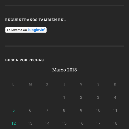
ENCUENTRANOS TAMBIÉN EN…
BUSCA POR FECHAS
Marzo 2018
L
M
X
J
V
S
D
1
2
3
4
5
6
7
8
9
10
11
12
13
14
15
16
17
18