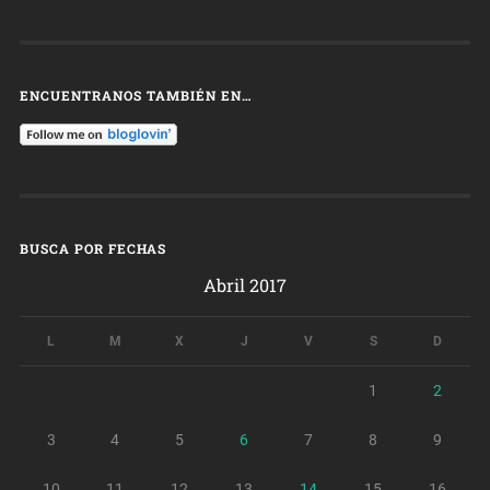
ENCUENTRANOS TAMBIÉN EN…
BUSCA POR FECHAS
Abril 2017
L
M
X
J
V
S
D
1
2
3
4
5
6
7
8
9
10
11
12
13
14
15
16