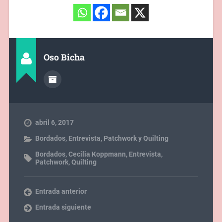
Oso Bicha
abril 6, 2017
Bordados
,
Entrevista
,
Patchwork y Quilting
Bordados
,
Cecilia Koppmann
,
Entrevista
,
Patchwork
,
Quilting
Entrada anterior
Entrada siguiente