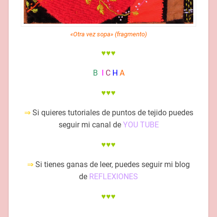
«Otra vez sopa» (fragmento)
♥♥♥
B
I
C
H
A
♥♥♥
⇒
Si quieres tutoriales de puntos de tejido puedes
seguir mi canal de
YOU TUBE
♥♥♥
⇒
Si tienes ganas de leer, puedes seguir mi blog
de
REFLEXIONES
♥♥♥