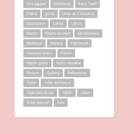
Dos agujas
Entrevista
Expo Textil
Fieltro
gorro
Ideas en 5 minutos
Inspiración
Lanas
Libros
Manta
Manta de bebé
Mi biblioteca
Muñecos
Paseos
Patchwork
Patrones Gratis
Patrón
Patrón gratis
Punto Abuelita
Puntos
Quilting
Reflexiones
Taller
Taller de Puntos
Tejer para donar
Tejido
viajes
Video tutorial
Yute