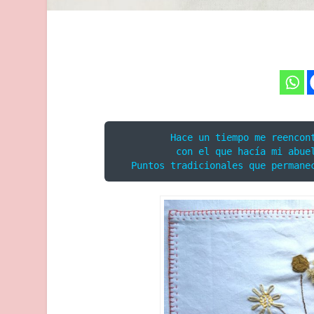
Hace un tiempo me reencont
con el que hacía mi abuel
Puntos tradicionales que permane