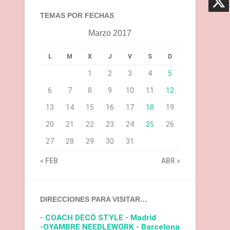
TEMAS POR FECHAS
Marzo 2017
L
M
X
J
V
S
D
1
2
3
4
5
6
7
8
9
10
11
12
13
14
15
16
17
18
19
20
21
22
23
24
25
26
27
28
29
30
31
« FEB
ABR »
DIRECCIONES PARA VISITAR…
- COACH DECÒ STYLE - Madrid
-OYAMBRE NEEDLEWORK - Barcelona