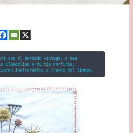
ré con el bordado vintage, o sea

a Claudelina y mi tía Porfiria.

cieron inalterables a través del tiempo.