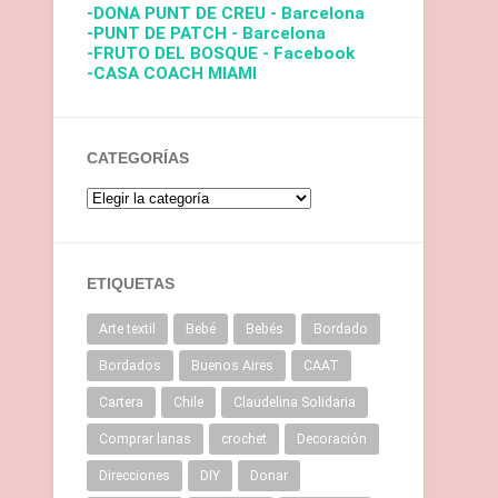
-DONA PUNT DE CREU - Barcelona
-PUNT DE PATCH - Barcelona
-FRUTO DEL BOSQUE - Facebook
-CASA COACH MIAMI
CATEGORÍAS
ETIQUETAS
Arte textil
Bebé
Bebés
Bordado
Bordados
Buenos Aires
CAAT
Cartera
Chile
Claudelina Solidaria
Comprar lanas
crochet
Decoración
Direcciones
DIY
Donar