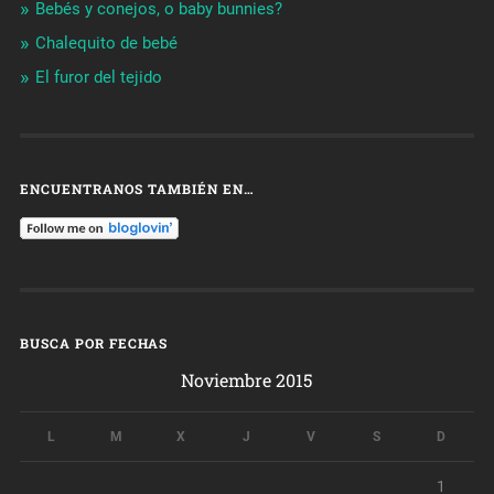
Bebés y conejos, o baby bunnies?
Chalequito de bebé
El furor del tejido
ENCUENTRANOS TAMBIÉN EN…
BUSCA POR FECHAS
Noviembre 2015
L
M
X
J
V
S
D
1