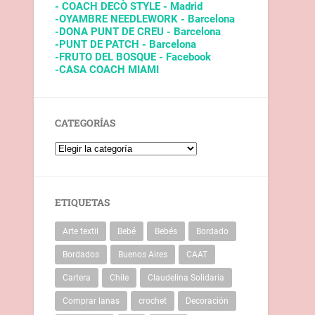
- COACH DECÒ STYLE - Madrid
-OYAMBRE NEEDLEWORK - Barcelona
-DONA PUNT DE CREU - Barcelona
-PUNT DE PATCH - Barcelona
-FRUTO DEL BOSQUE - Facebook
-CASA COACH MIAMI
CATEGORÍAS
ETIQUETAS
Arte textil
Bebé
Bebés
Bordado
Bordados
Buenos Aires
CAAT
Cartera
Chile
Claudelina Solidaria
Comprar lanas
crochet
Decoración