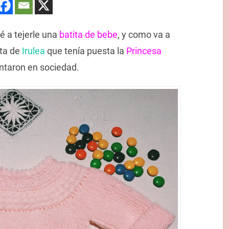
é a tejerle una
batita de bebe
, y como va a
ita de
Irulea
que tenía puesta la
Princesa
entaron en sociedad.