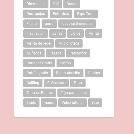
Direcciones
DIY
Donar
Dos agujas
Entrevista
Expo Textil
Fieltro
gorro
Ideas en 5 minutos
Inspiración
Lanas
Libros
Manta
Manta de bebé
Mi biblioteca
Muñecos
Paseos
Patchwork
Patrones Gratis
Patrón
Patrón gratis
Punto Abuelita
Puntos
Quilting
Reflexiones
Taller
Taller de Puntos
Tejer para donar
Tejido
viajes
Video tutorial
Yute