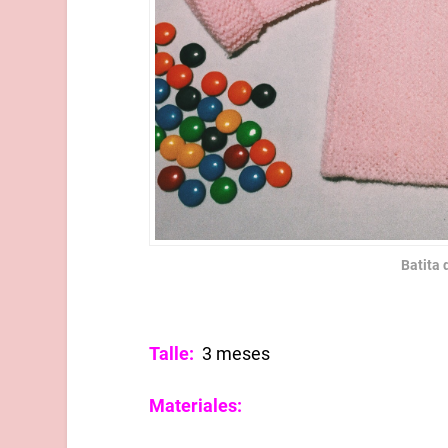
Batita
Talle:
3 meses
Materiales: