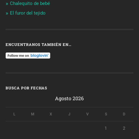
Chalequito de bebé
El furor del tejido
ENCUENTRANOS TAMBIÉN EN…
BUSCA POR FECHAS
Agosto 2026
L
M
X
J
V
S
D
1
2