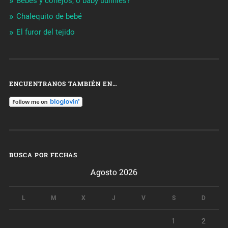
Bebés y conejos, o baby bunnies?
Chalequito de bebé
El furor del tejido
ENCUENTRANOS TAMBIÉN EN…
BUSCA POR FECHAS
Agosto 2026
L
M
X
J
V
S
D
1
2