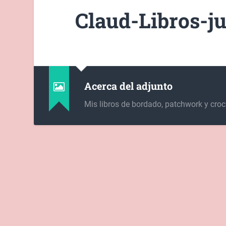
Claud-Libros-ju
Acerca del adjunto
Mis libros de bordado, patchwork y croc