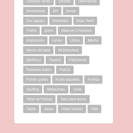
Comprar lanas
crochet
Decoración
Direcciones
DIY
Donar
Dos agujas
Entrevista
Expo Textil
Fieltro
gorro
Ideas en 5 minutos
Inspiración
Lanas
Libros
Manta
Manta de bebé
Mi biblioteca
Muñecos
Paseos
Patchwork
Patrones Gratis
Patrón
Patrón gratis
Punto Abuelita
Puntos
Quilting
Reflexiones
Taller
Taller de Puntos
Tejer para donar
Tejido
viajes
Video tutorial
Yute