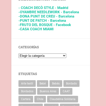
- COACH DECÒ STYLE - Madrid
-OYAMBRE NEEDLEWORK - Barcelona
-DONA PUNT DE CREU - Barcelona
-PUNT DE PATCH - Barcelona
-FRUTO DEL BOSQUE - Facebook
-CASA COACH MIAMI
CATEGORÍAS
ETIQUETAS
Arte textil
Bebé
Bebés
Bordado
Bordados
Buenos Aires
CAAT
Cartera
Chile
Claudelina Solidaria