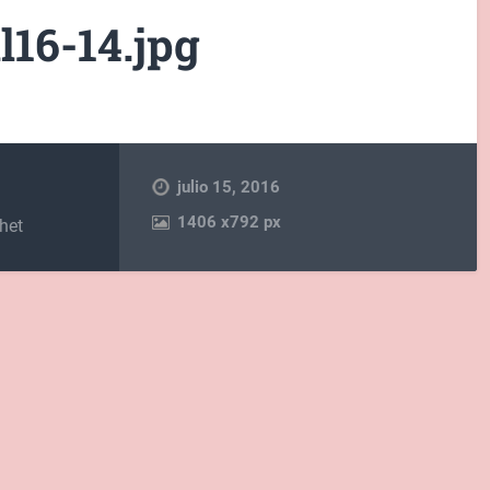
l16-14.jpg
julio 15, 2016
1406
x
792 px
het