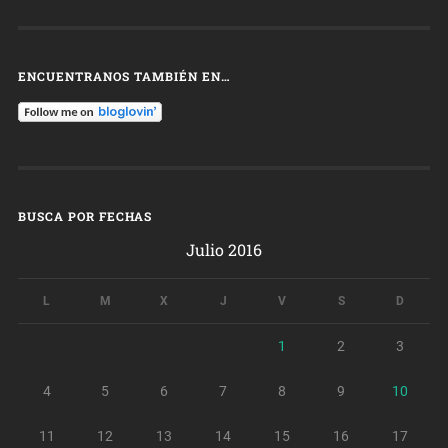
ENCUENTRANOS TAMBIÉN EN…
BUSCA POR FECHAS
Julio 2016
L
M
X
J
V
S
D
1
2
3
4
5
6
7
8
9
10
11
12
13
14
15
16
17