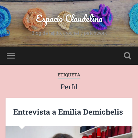
Espacio Claudelina
Blog de tejido, crochet y patchwork
ETIQUETA
Perfil
Entrevista a Emilia Demichelis