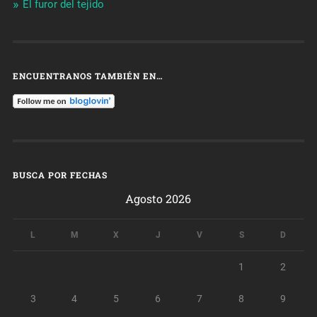
El furor del tejido
ENCUENTRANOS TAMBIÉN EN…
BUSCA POR FECHAS
Agosto 2026
L
M
X
J
V
S
D
1
2
3
4
5
6
7
8
9