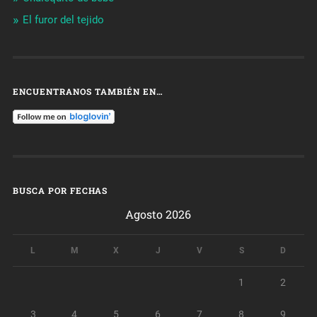
El furor del tejido
ENCUENTRANOS TAMBIÉN EN…
BUSCA POR FECHAS
Agosto 2026
L
M
X
J
V
S
D
1
2
3
4
5
6
7
8
9