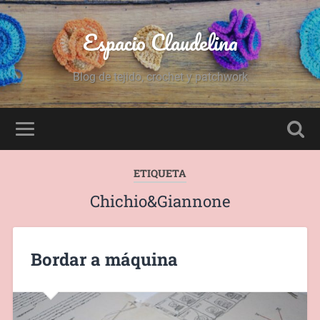
Espacio Claudelina
Blog de tejido, crochet y patchwork
ETIQUETA
Chichio&Giannone
Bordar a máquina