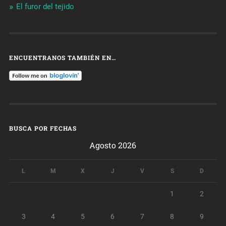
El furor del tejido
ENCUENTRANOS TAMBIÉN EN…
BUSCA POR FECHAS
Agosto 2026
L
M
X
J
V
S
D
1
2
3
4
5
6
7
8
9