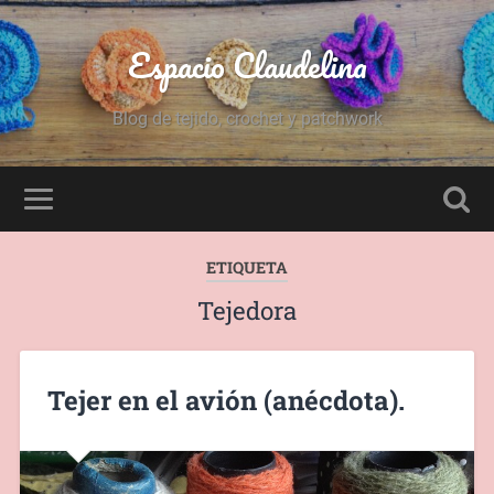
Espacio Claudelina
Blog de tejido, crochet y patchwork
ETIQUETA
Tejedora
Tejer en el avión (anécdota).