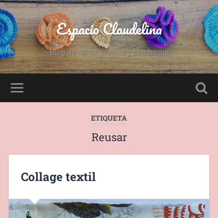
Espacio Claudelina
Blog de tejido, crochet y patchwork
ETIQUETA
Reusar
Collage textil