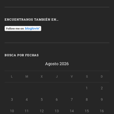
ENCUENTRANOS TAMBIÉN EN…
BUSCA POR FECHAS
Agosto 2026
L
M
X
J
V
S
D
1
2
3
4
5
6
7
8
9
10
11
12
13
14
15
16