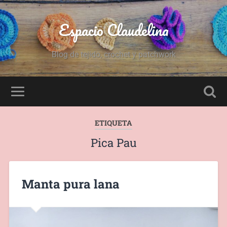
Espacio Claudelina
Blog de tejido, crochet y patchwork
ETIQUETA
Pica Pau
Manta pura lana