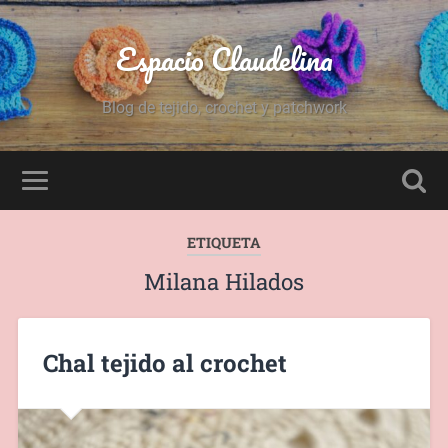
Espacio Claudelina
Blog de tejido, crochet y patchwork
ETIQUETA
Milana Hilados
Chal tejido al crochet