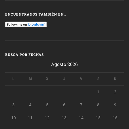
ENCUENTRANOS TAMBIÉN EN…
BUSCA POR FECHAS
Agosto 2026
L
M
X
J
V
S
D
1
2
3
4
5
6
7
8
9
10
11
12
13
14
15
16