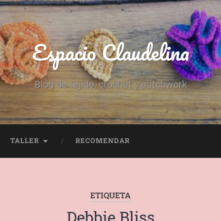
Espacio Claudelina
Blog de tejido, crochet y patchwork
TALLER
RECOMENDAR
ETIQUETA
Debbie Bliss