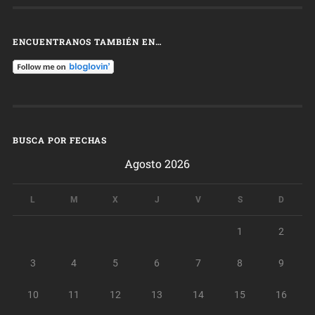
ENCUENTRANOS TAMBIÉN EN…
BUSCA POR FECHAS
Agosto 2026
L
M
X
J
V
S
D
1
2
3
4
5
6
7
8
9
10
11
12
13
14
15
16