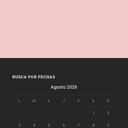
BUSCA POR FECHAS
Agosto 2026
L
M
X
J
V
S
D
1
2
3
4
5
6
7
8
9