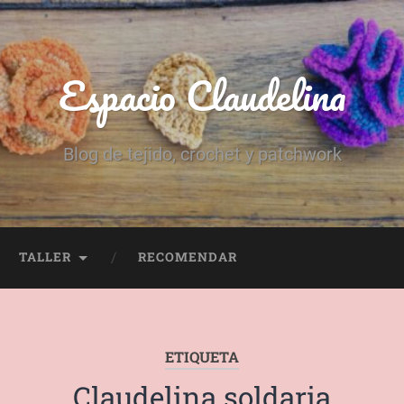
Espacio Claudelina
Blog de tejido, crochet y patchwork
TALLER
RECOMENDAR
ETIQUETA
Claudelina soldaria