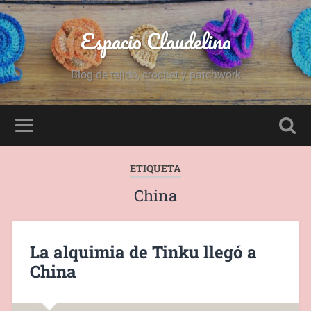
Espacio Claudelina
Blog de tejido, crochet y patchwork
ETIQUETA
China
La alquimia de Tinku llegó a
China