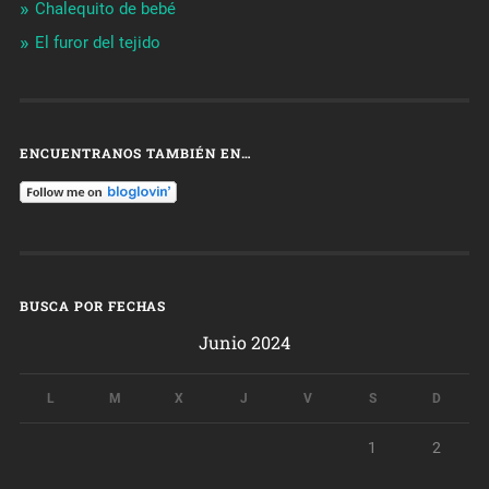
Chalequito de bebé
El furor del tejido
ENCUENTRANOS TAMBIÉN EN…
BUSCA POR FECHAS
Junio 2024
L
M
X
J
V
S
D
1
2